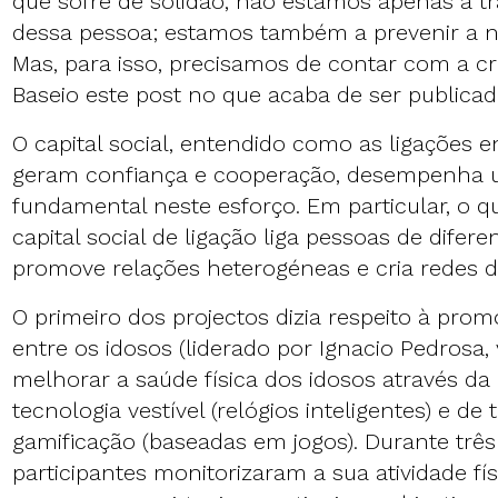
que sofre de solidão, não estamos apenas a tr
dessa pessoa; estamos também a prevenir a no
Mas, para isso, precisamos de contar com a cri
Baseio este post no que acaba de ser publicad
O capital social, entendido como as ligações e
geram confiança e cooperação, desempenha 
fundamental neste esforço. Em particular, o
capital social de ligação liga pessoas de difere
promove relações heterogéneas e cria redes d
O primeiro dos projectos dizia respeito à prom
entre os idosos (liderado por Ignacio Pedrosa, 
melhorar a saúde física dos idosos através da 
tecnologia vestível (relógios inteligentes) e de
gamificação (baseadas em jogos). Durante três
participantes monitorizaram a sua atividade fí