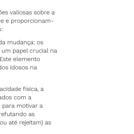
es valiosas sobre a
ce e proporcionam-
:
 da mudança: os
 um papel crucial na
 Este elemento
os idosos na
cidade física, a
nados com a
 para motivar a
refutando as
u até rejeitam) as