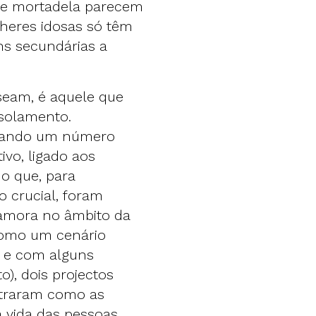
 de mortadela parecem
heres idosas só têm
ns secundárias a
seam, é aquele que
isolamento.
quando um número
ivo, ligado aos
do que, para
 crucial, foram
Zamora no âmbito da
 como um cenário
a e com alguns
), dois projectos
straram como as
 vida das pessoas