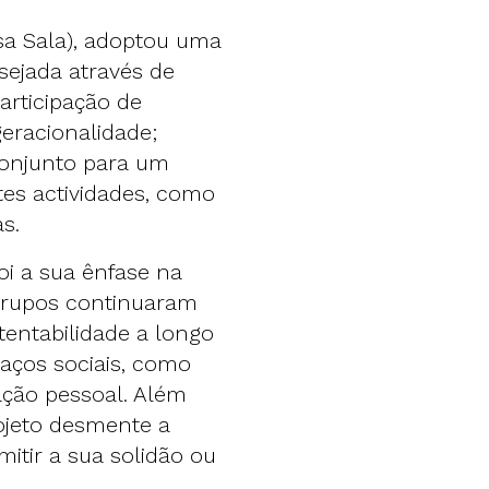
sa Sala), adoptou uma
sejada através de
articipação de
geracionalidade;
conjunto para um
tes actividades, como
s.
oi a sua ênfase na
 grupos continuaram
entabilidade a longo
laços sociais, como
ção pessoal. Além
rojeto desmente a
itir a sua solidão ou