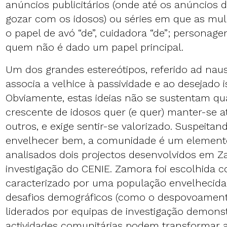
anúncios publicitários (onde até os anúncios
gozar com os idosos) ou séries em que as mul
o papel de avó “de”, cuidadora “de”; personage
quem não é dado um papel principal.
Um dos grandes estereótipos, referido ad nau
associa a velhice à passividade e ao desejado 
Obviamente, estas ideias não se sustentam 
crescente de idosos quer (e quer) manter-se at
outros, e exige sentir-se valorizado. Suspeitan
envelhecer bem, a comunidade é um elemento
analisados dois projectos desenvolvidos em 
investigação do CENIE. Zamora foi escolhida
caracterizado por uma população envelhecid
desafios demográficos (como o despovoamento
liderados por equipas de investigação demon
actividades comunitárias podem transformar a