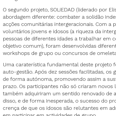
O segundo projeto, SOLiEDAD (liderado por Eli
abordagem diferente: combater a solidão inde
acções comunitárias intergeracionais. Com a p
voluntários jovens e idosos (a riqueza da inter
pessoas de diferentes idades a trabalhar em 
objetivo comum), foram desenvolvidas diferen
workshops de grupo ou concursos de omeleta
Uma caraterística fundamental deste projeto f
auto-gestão. Após dez sessões facilitadas, os
de forma autónoma, promovendo assim a sust
prazo. Os participantes não só criaram novos 
também adquiriram um sentido renovado de a
disso, e de forma inesperada, o sucesso do p
crença de que os idosos são relutantes em adm
em participar em actividades de grupo.