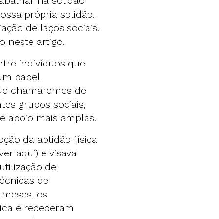
abalhar na solidão
ssa própria solidão.
ação de laços sociais.
o neste artigo.
ntre indivíduos que
um papel
 que chamaremos de
ntes grupos sociais,
e apoio mais amplas.
oção da aptidão física
ver aqui) e visava
utilização de
 técnicas de
 meses, os
sica e receberam