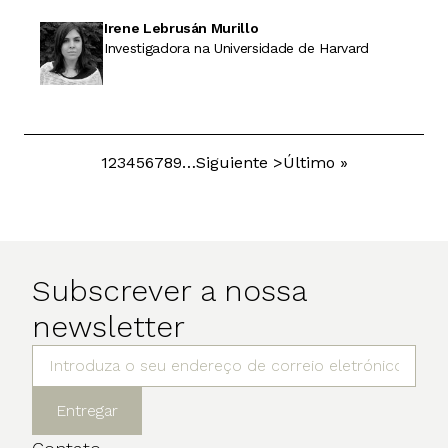
Irene Lebrusán Murillo
Investigadora na Universidade de Harvard
Página
1
Página
2
Página
3
Página
4
Página
5
Página
6
Página
7
Página
8
Página
9
…
Próxima
Siguiente >
Última
Último »
Paginação
página
página
Subscrever a nossa
newsletter
Entregar