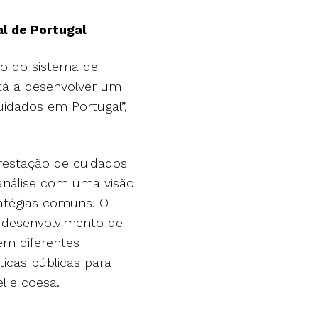
l de Portugal
ço do sistema de
tá a desenvolver um
idados em Portugal”,
prestação de cuidados
 análise com uma visão
ratégias comuns. O
o desenvolvimento de
 em diferentes
icas públicas para
l e coesa.