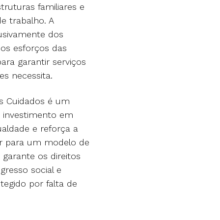
ruturas familiares e
e trabalho. A
lusivamente dos
dos esforços das
ra garantir serviços
les necessita.
os Cuidados é um
O investimento em
aldade e reforça a
çar para um modelo de
 garante os direitos
resso social e
egido por falta de