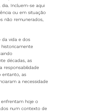
a dia. Incluem-se aqui
iência ou em situação
os não remunerados,
e da vida e dos
 historicamente
ecaindo
te décadas, as
a responsabilidade
o entanto, as
enciaram a necessidade
 enfrentam hoje o
dados num contexto de