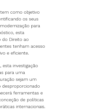
 tem como objetivo
entificando os seus
e modernização para
óstico, esta
 do Direito ao
dentes tenham acesso
vo e eficiente.
 esta investigação
ras para uma
duração sejam um
o desproporcionado
necerá ferramentas e
conceção de políticas
áticas internacionais.