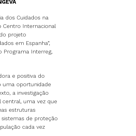
ONGEVA
ia dos Cuidados na
 Centro Internacional
do projeto
dados em Espanha”,
o Programa Interreg,
ra e positiva do
o uma oportunidade
xto, a investigação
 central, uma vez que
as estruturas
s sistemas de proteção
opulação cada vez