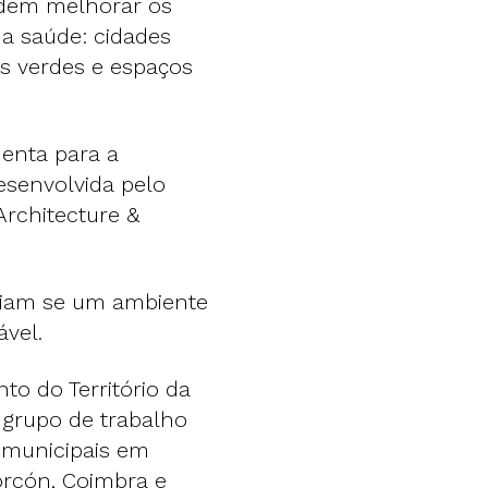
odem melhorar os
a saúde: cidades
os verdes e espaços
enta para a
esenvolvida pelo
Architecture &
nciam se um ambiente
vel.
o do Território da
 grupo de trabalho
 municipais em
orcón, Coimbra e