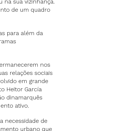
u na sua vizinhança.
mento de um quadro
as para além da
gramas
 permanecerem nos
as relações sociais
nvolvido em grande
o Heitor García
ção dinamarquês
nto ativo.
 a necessidade de
eamento urbano que