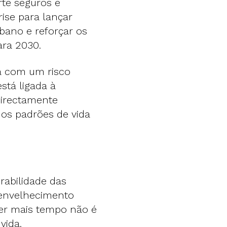
te seguros e
rise para lançar
bano e reforçar os
ara 2030.
a com um risco
stá ligada à
directamente
os padrões de vida
erabilidade das
 envelhecimento
iver mais tempo não é
vida.