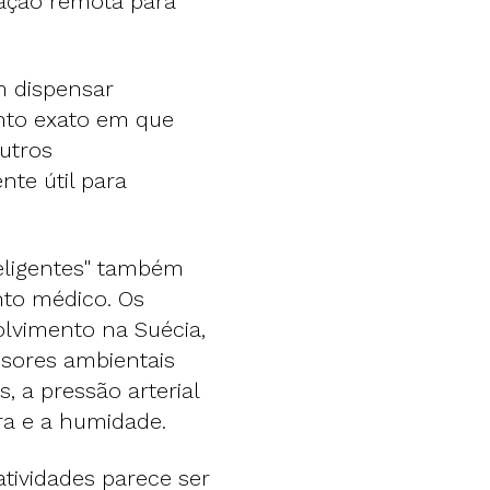
ização remota para
 dispensar
nto exato em que
utros
nte útil para
teligentes" também
nto médico. Os
lvimento na Suécia,
sores ambientais
 a pressão arterial
ra e a humidade.
tividades parece ser