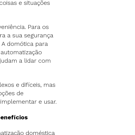
coisas e situações
eniência. Para os
ora a sua segurança
. A domótica para
 automatização
judam a lidar com
xos e difíceis, mas
opções de
 implementar e usar.
enefícios
matização doméstica