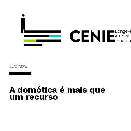
Longevi
A nova
linha da
28/07/2018
A domótica é mais que
um recurso