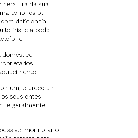
mperatura da sua
smartphones ou
 com deficiência
to fria, ela pode
elefone.
a doméstico
oprietários
 aquecimento.
é comum, oferece um
 os seus entes
 que geralmente
possível monitorar o