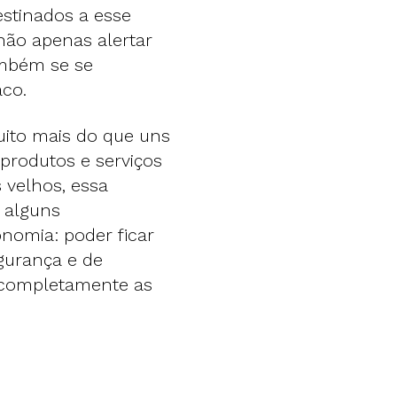
estinados a esse
não apenas alertar
ambém se se
aco.
uito mais do que uns
 produtos e serviços
 velhos, essa
e alguns
nomia: poder ficar
gurança e de
 completamente as