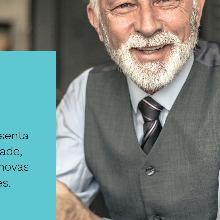
senta
ade,
 novas
s.