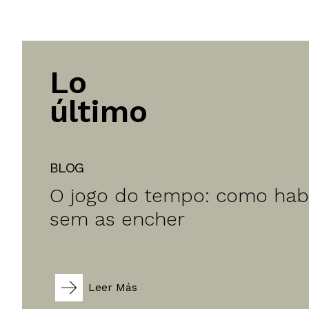
Lo
último
BLOG
O jogo do tempo: como habit
sem as encher
Leer Más