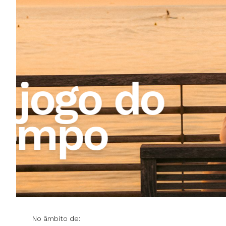
O limite 
biografia
longevas
No âmbito de: