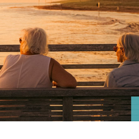
nas
s