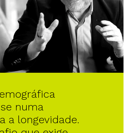
demográfica
-se numa
a a longevidade.
fio que exige