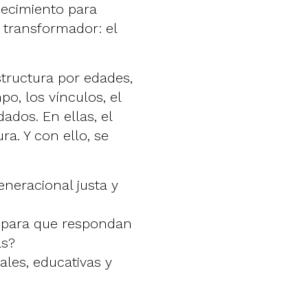
jecimiento para
 transformador: el
structura por edades,
o, los vínculos, el
dados. En ellas, el
ura. Y con ello, se
neracional justa y
 para que respondan
sas?
les, educativas y
?