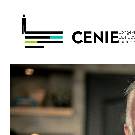
Longevi
La nue
línea de