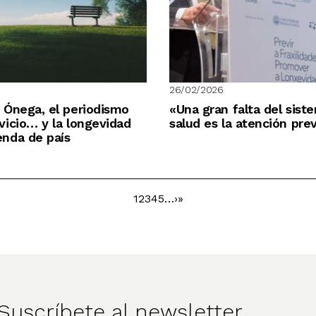
26/02/2026
 Ónega, el periodismo
«Una gran falta del sist
icio… y la longevidad
salud es la atención pre
nda de país
Página
1
Página
2
Página
3
Página
4
Página
5
…
Siguiente
›
Última
»
Paginación
página
página
Suscríbete al newsletter