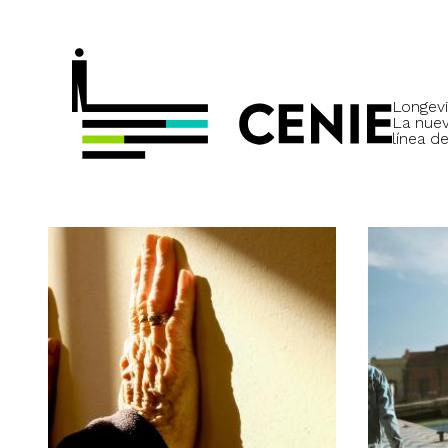
Longevi
La nue
línea de