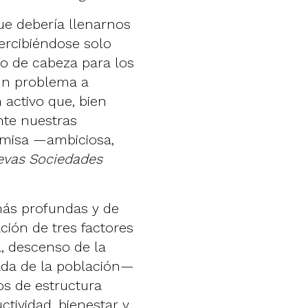
que debería llenarnos
ercibiéndose solo
o de cabeza para los
 un problema a
 activo que, bien
nte nuestras
emisa —ambiciosa,
evas Sociedades
más profundas y de
ión de tres factores
, descenso de la
brada de la población—
os de estructura
tividad, bienestar y