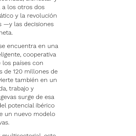
 a los otros dos
ático y la revolución
os —y las decisiones
aneta.
 se encuentra en una
ligente, cooperativa
e los países con
 de 120 millones de
vierte también en un
a, trabajo y
ngevas surge de esa
el potencial ibérico
 de un nuevo modelo
evas.
ultisectorial, este