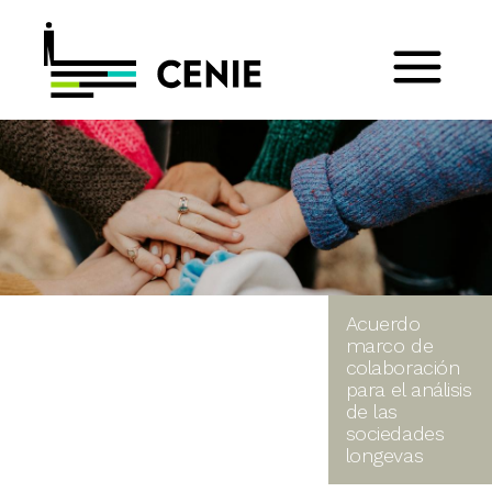
Acuerdo
marco de
colaboración
para el análisis
de las
sociedades
longevas