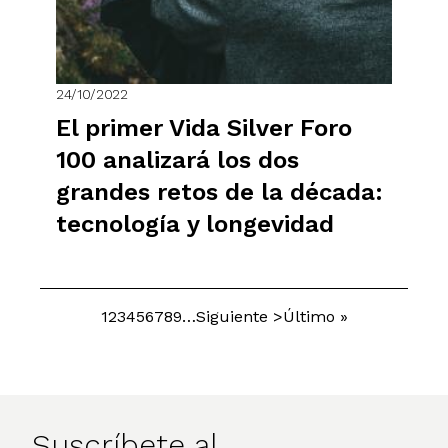
24/10/2022
El primer Vida Silver Foro
100 analizará los dos
grandes retos de la década:
tecnología y longevidad
Página
1
Página
2
Página
3
Página
4
Página
5
Página
6
Página
7
Página
8
Página
9
…
Siguiente
Siguiente >
Última
Último »
Paginación
página
página
Suscríbete al