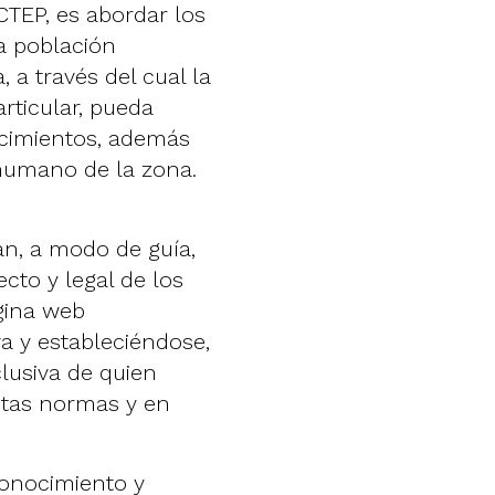
TEP, es abordar los
a población
 a través del cual la
articular, pueda
ocimientos, además
 humano de la zona.
an, a modo de guía,
cto y legal de los
gina web
va y estableciéndose,
lusiva de quien
stas normas y en
conocimiento y