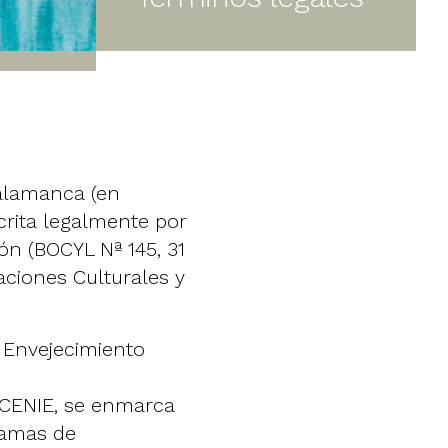
Salamanca (en
crita legalmente por
ón (BOCYL Nª 145, 31
aciones Culturales y
l Envejecimiento
l CENIE, se enmarca
ramas de