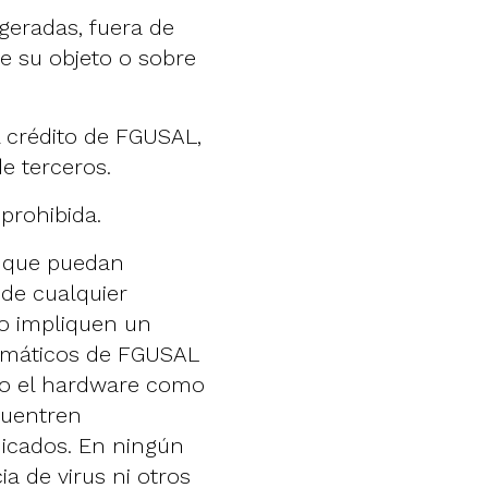
ageradas, fuera de
e su objeto o sobre
l crédito de FGUSAL,
e terceros.
prohibida.
s que puedan
 de cualquier
 o impliquen un
rmáticos de FGUSAL
nto el hardware como
cuentren
dicados. En ningún
a de virus ni otros