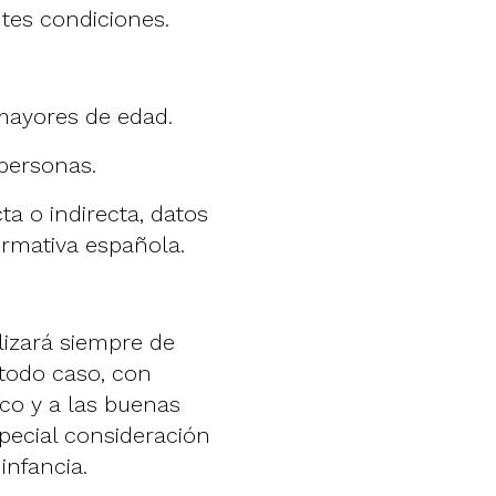
ntes condiciones.
 mayores de edad.
 personas.
a o indirecta, datos
ormativa española.
lizará siempre de
 todo caso, con
ico y a las buenas
ecial consideración
infancia.