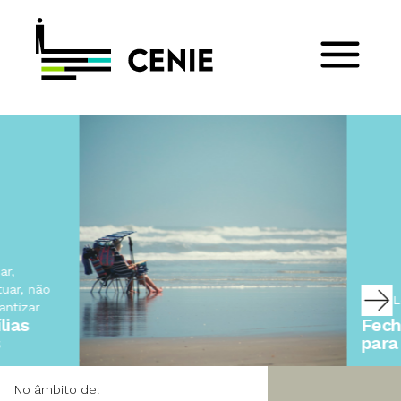
Ler post
Fechado
para férias…
No âmbito de: