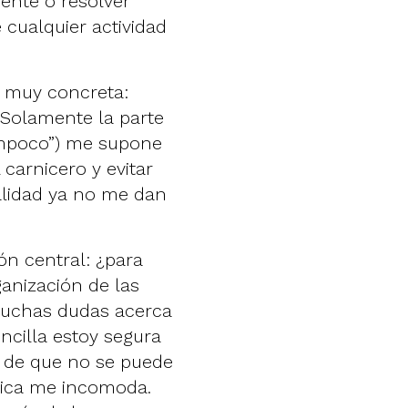
ente o resolver
cualquier actividad
a muy concreta:
 Solamente la parte
ampoco”) me supone
carnicero y evitar
ealidad ya no me dan
ón central: ¿para
anización de las
 muchas dudas acerca
cilla estoy segura
n de que no se puede
tica me incomoda.