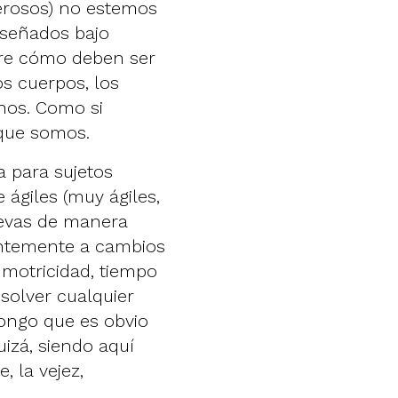
nerosos) no estemos
diseñados bajo
re cómo deben ser
os cuerpos, los
anos. Como si
que somos.
 para sujetos
ágiles (muy ágiles,
uevas de manera
antemente a cambios
 motricidad, tiempo
solver cualquier
pongo que es obvio
uizá, siendo aquí
, la vejez,