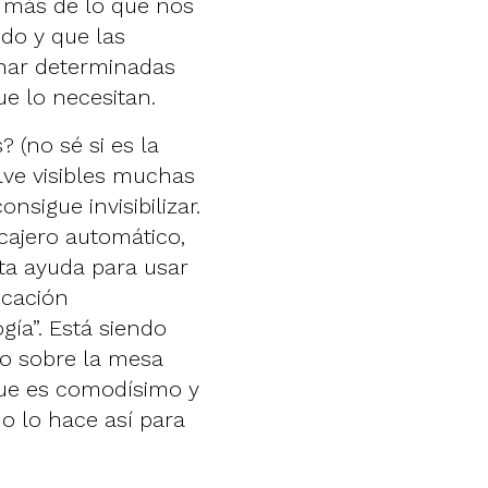
 más de lo que nos
ido y que las
nar determinadas
ue lo necesitan.
 (no sé si es la
lve visibles muchas
nsigue invisibilizar.
ajero automático,
ta ayuda para usar
icación
gía”. Está siendo
do sobre la mesa
que es comodísimo y
no lo hace así para