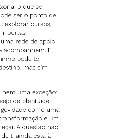
xona, o que se
pode ser o ponto de
: explorar cursos,
rir portas
 uma rede de apoio,
 e acompanhem. E,
aminho pode ter
destino, mas sim
a nem uma exceção:
sejo de plenitude.
ongevidade como uma
e transformação é um
eçar. A questão não
de ti ainda está à