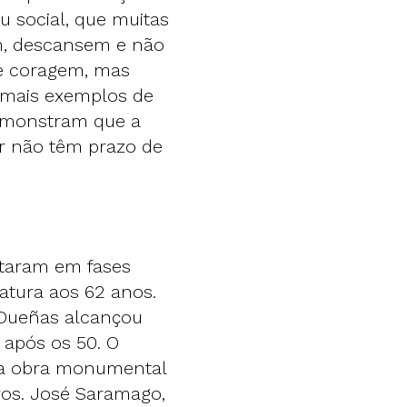
u social, que muitas
m, descansem e não
ge coragem, mas
 mais exemplos de
demonstram que a
uir não têm prazo de
entaram em fases
ratura aos 62 anos.
 Dueñas alcançou
 após os 50. O
ua obra monumental
os. José Saramago,