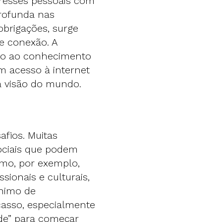
teresses pessoais com
rofunda nas
obrigações, surge
e conexão. A
sso ao conhecimento
m acesso à internet
a visão do mundo.
afios. Muitas
ociais que podem
smo, por exemplo,
ionais e culturais,
ónimo de
casso, especialmente
rde” para começar