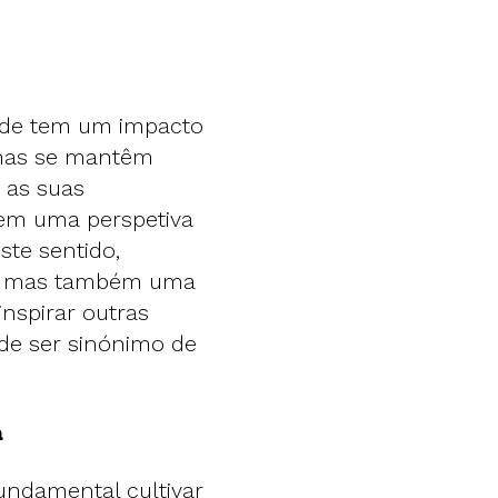
dade tem um impacto
lhas se mantêm
 as suas
cem uma perspetiva
ste sentido,
al, mas também uma
inspirar outras
de ser sinónimo de
a
undamental cultivar