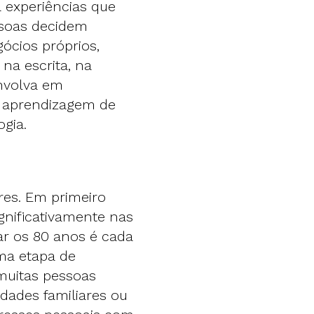
a experiências que
ssoas decidem
ócios próprios,
na escrita, na
nvolva em
a aprendizagem de
gia.
res. Em primeiro
gnificativamente nas
ar os 80 anos é cada
ma etapa de
muitas pessoas
dades familiares ou