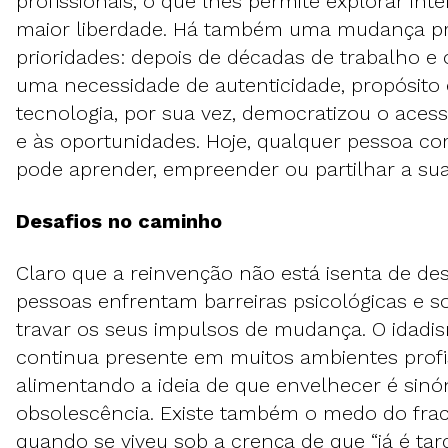
profissionais, o que lhes permite explorar in
maior liberdade. Há também uma mudança p
prioridades: depois de décadas de trabalho e 
uma necessidade de autenticidade, propósito 
tecnologia, por sua vez, democratizou o ace
e às oportunidades. Hoje, qualquer pessoa co
pode aprender, empreender ou partilhar a su
Desafios no caminho
Claro que a reinvenção não está isenta de des
pessoas enfrentam barreiras psicológicas e s
travar os seus impulsos de mudança. O idadi
continua presente em muitos ambientes profiss
alimentando a ideia de que envelhecer é sin
obsolescência. Existe também o medo do fra
quando se viveu sob a crença de que “já é ta