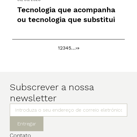
Tecnologia que acompanha
ou tecnologia que substitui
Página
1
Página
2
Página
3
Página
4
Página
5
…
Próxima
›
Última
»
Paginação
página
página
Subscrever a nossa
newsletter
Entregar
Contato