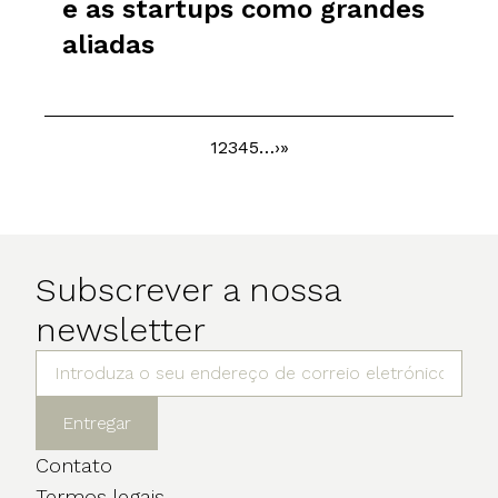
e as startups como grandes
aliadas
Página
1
Página
2
Página
3
Página
4
Página
5
…
Próxima
›
Última
»
Paginação
página
página
Subscrever a nossa
newsletter
Entregar
Contato
Termos legais