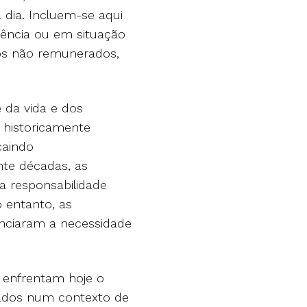
a dia. Incluem-se aqui
iência ou em situação
os não remunerados,
e da vida e dos
 historicamente
ecaindo
te décadas, as
a responsabilidade
o entanto, as
enciaram a necessidade
 enfrentam hoje o
dados num contexto de