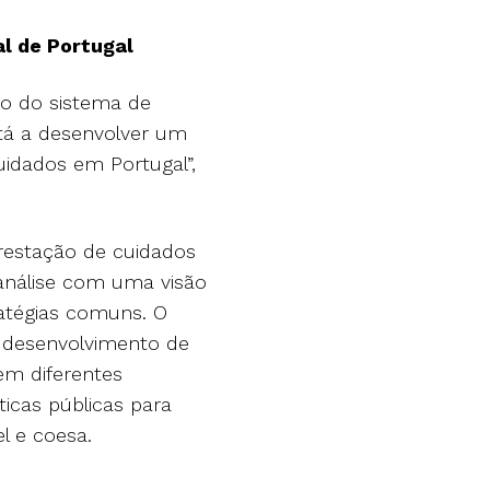
l de Portugal
ço do sistema de
tá a desenvolver um
idados em Portugal”,
prestação de cuidados
 análise com uma visão
ratégias comuns. O
o desenvolvimento de
 em diferentes
icas públicas para
l e coesa.