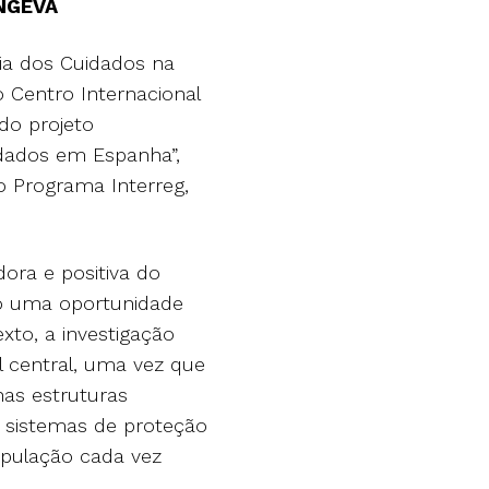
ONGEVA
ia dos Cuidados na
 Centro Internacional
do projeto
dados em Espanha”,
o Programa Interreg,
ra e positiva do
o uma oportunidade
xto, a investigação
 central, uma vez que
as estruturas
s sistemas de proteção
opulação cada vez