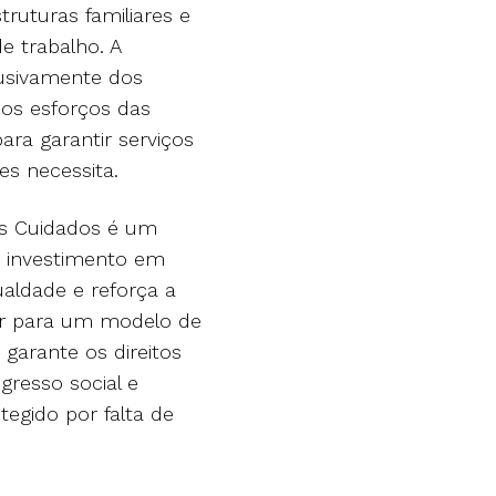
ruturas familiares e
e trabalho. A
lusivamente dos
dos esforços das
ra garantir serviços
les necessita.
os Cuidados é um
O investimento em
aldade e reforça a
çar para um modelo de
 garante os direitos
resso social e
egido por falta de