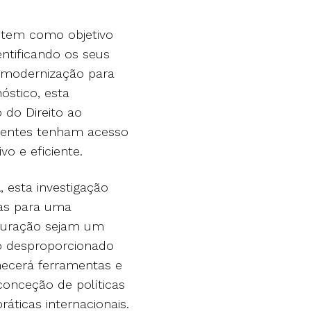
 tem como objetivo
entificando os seus
e modernização para
óstico, esta
 do Direito ao
dentes tenham acesso
vo e eficiente.
 esta investigação
ras para uma
duração sejam um
o desproporcionado
necerá ferramentas e
conceção de políticas
áticas internacionais.