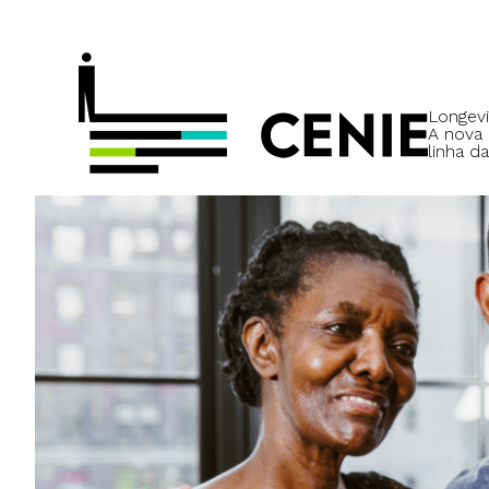
Longevi
A nova
linha da