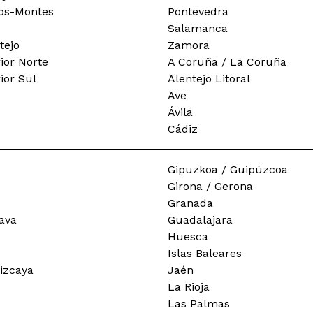
-os-Montes
Pontevedra
Salamanca
tejo
Zamora
rior Norte
A Coruña / La Coruña
rior Sul
Alentejo Litoral
Ave
Ávila
Cádiz
Gipuzkoa / Guipúzcoa
Girona / Gerona
Granada
ava
Guadalajara
Huesca
Islas Baleares
Vizcaya
Jaén
La Rioja
Las Palmas