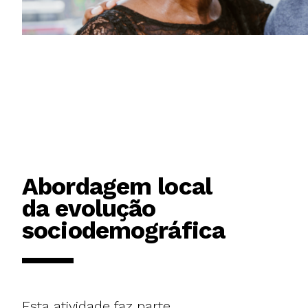
Abordagem local
da evolução
sociodemográfica
Esta atividade faz parte