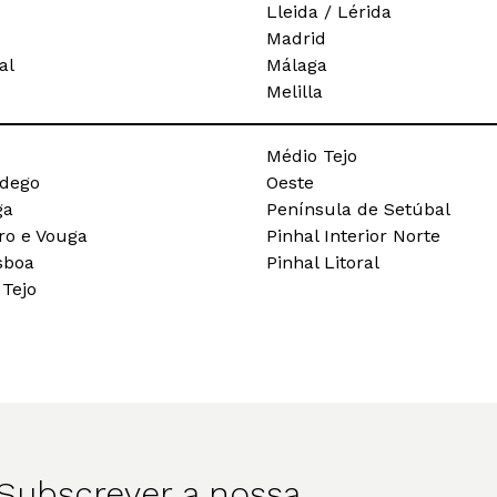
Lleida / Lérida
Madrid
al
Málaga
Melilla
Médio Tejo
ndego
Oeste
ga
Península de Setúbal
ro e Vouga
Pinhal Interior Norte
sboa
Pinhal Litoral
 Tejo
Subscrever a nossa