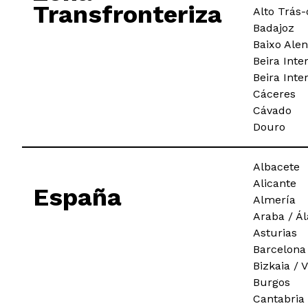
Transfronteriza
Alto Trás
Badajoz
Baixo Alen
Beira Inte
Beira Inte
Cáceres
Cávado
Douro
Albacete
Alicante
España
Almería
Araba / Ál
Asturias
Barcelona
Bizkaia / 
Burgos
Cantabria