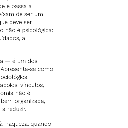
de e passa a
deixam de ser um
que deve ser
o não é psicológica:
uidados, a
ia — é um dos
. Apresenta‑se como
sociológica
poios, vínculos,
onomia não é
a bem organizada,
a reduzir.
a à fraqueza, quando