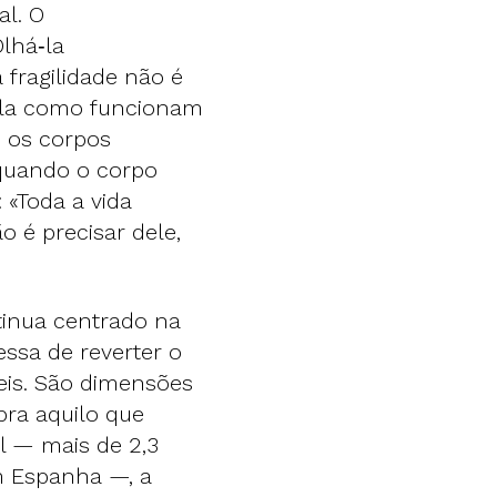
l. O
Olhá‑la
fragilidade não é
vela como funcionam
e os corpos
quando o corpo
 «Toda a vida
 é precisar dele,
tinua centrado na
ssa de reverter o
eis. São dimensões
bra aquilo que
al — mais de 2,3
m Espanha —, a