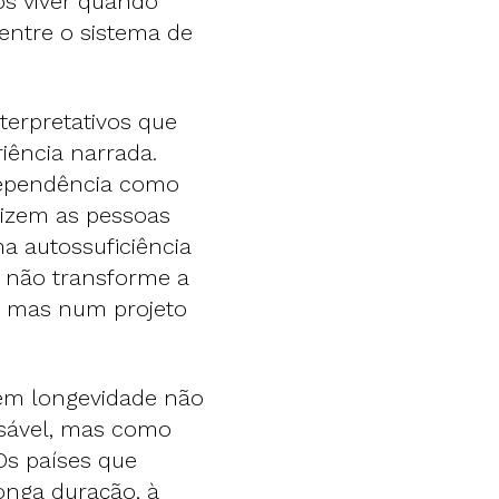
s viver quando
 entre o sistema de
terpretativos que
riência narrada.
rdependência como
ilizem as pessoas
 autossuficiência
e não transforme a
 mas num projeto
 em longevidade não
sável, mas como
Os países que
onga duração, à