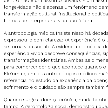
dentro não é um assunto privado. É um assunt
longevidade não é apenas um fenómeno dem
transformação cultural, institucional e polític
formas de interpretar a vida quotidiana.
A antropologia médica insiste nisso há décad
expressou-o com clareza: «A experiência é o
se torna vida social». A evidência biomédica 
experiência vivida descreve consequências, si
transformações identitárias. Ambas as dimen
para compreender o que acontece quando o
Kleinman, um dos antropólogos médicos mais
referência no estudo da experiência da doen
sofrimento e o cuidado são sempre também fa
Quando surge a doença crónica, muda també
tempo. A gerontologia social demonstrou que, 