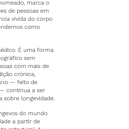
 nomeado, marca o
hões de pessoas em
cia vivida do corpo
ntendemos como
médico. É uma forma
ográfico sem
ssoas com mais de
ção crónica,
ano — feito de
 — continua a ser
 sobre longevidade.
ongevos do mundo
ade a partir de