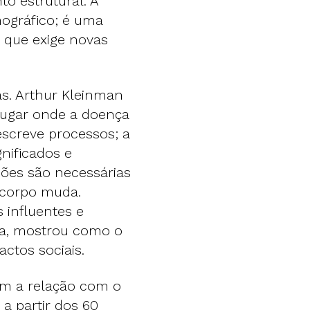
o estrutural. A
ográfico; é uma
a que exige novas
as. Arthur Kleinman
 lugar onde a doença
descreve processos; a
gnificados e
sões são necessárias
 corpo muda.
 influentes e
ça, mostrou como o
ctos sociais.
m a relação com o
a partir dos 60