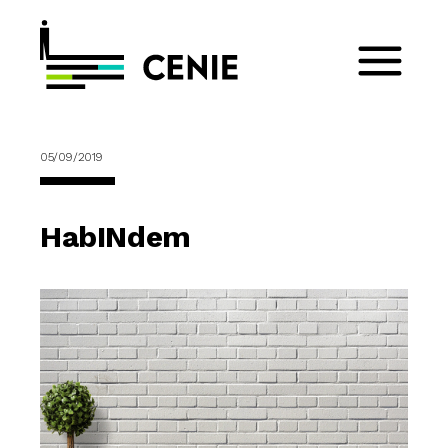
05/09/2019
HabINdem