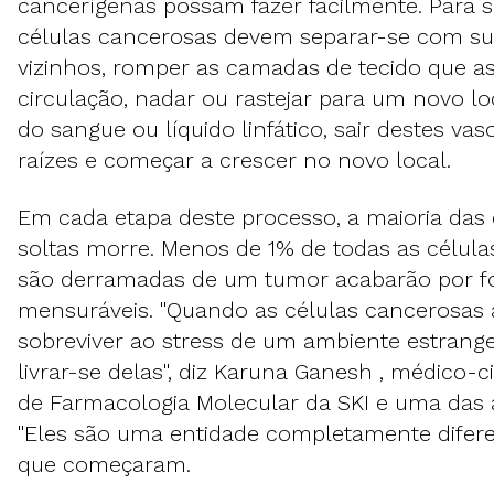
cancerígenas possam fazer facilmente. Para 
células cancerosas devem separar-se com su
vizinhos, romper as camadas de tecido que a
circulação, nadar ou rastejar para um novo lo
do sangue ou líquido linfático, sair destes vaso
raízes e começar a crescer no novo local.
Em cada etapa deste processo, a maioria das
soltas morre. Menos de 1% de todas as célul
são derramadas de um tumor acabarão por f
mensuráveis. "Quando as células cancerosas
sobreviver ao stress de um ambiente estrangeir
livrar-se delas", diz Karuna Ganesh , médico-
de Farmacologia Molecular da SKI e uma das a
"Eles são uma entidade completamente difer
que começaram.