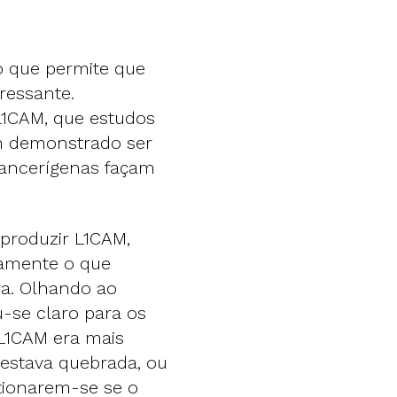
o que permite que
ressante.
1CAM, que estudos
am demonstrado ser
cancerígenas façam
produzir L1CAM,
tamente o que
ra. Olhando ao
-se claro para os
 L1CAM era mais
estava quebrada, ou
stionarem-se se o