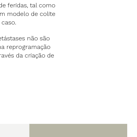
e feridas, tal como
um modelo de colite
 caso.
etástases não são
uma reprogramação
ravés da criação de