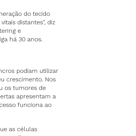
neração do tecido
itais distantes", diz
tering e
iga há 30 anos.
cros podiam utilizar
seu crescimento. Nos
ou os tumores de
bertas apresentam a
cesso funciona ao
ue as células