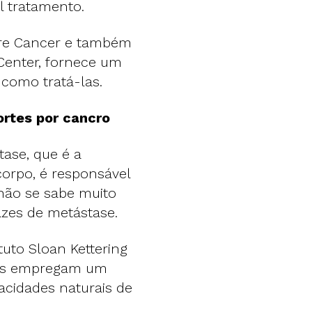
l tratamento.
ture Cancer e também
 Center, fornece um
como tratá-las.
rtes por cancro
ase, que é a
orpo, é responsável
não se sabe muito
azes de metástase.
tuto Sloan Kettering
icas empregam um
cidades naturais de