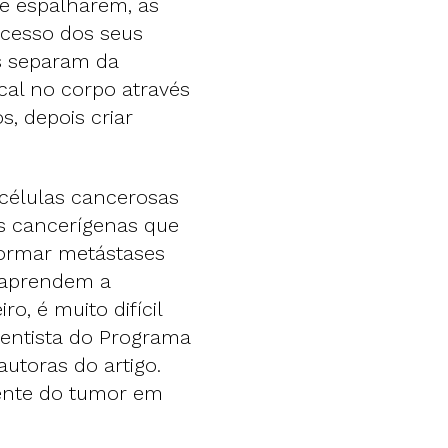
se espalharem, as
cesso dos seus
s separam da
cal no corpo através
s, depois criar
 células cancerosas
as cancerígenas que
ormar metástases
 aprendem a
o, é muito difícil
cientista do Programa
utoras do artigo.
ente do tumor em