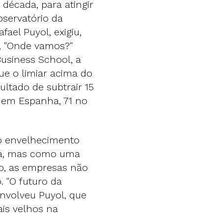
década, para atingir
servatório da
fael Puyol, exigiu,
r, "Onde vamos?"
usiness School, a
e o limiar acima do
ltado de subtrair 15
 em Espanha, 71 no
 o envelhecimento
ma, mas como uma
to, as empresas não
 "O futuro da
nvolveu Puyol, que
is velhos na