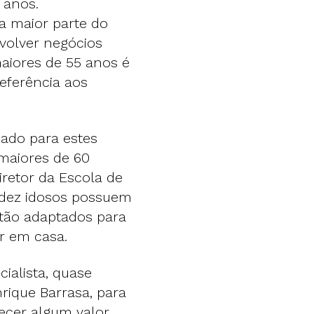
 anos.
a maior parte do
volver negócios
aiores de 55 anos é
eferência aos
ado para estes
 maiores de 60
iretor da Escola de
 dez idosos possuem
stão adaptados para
r em casa.
ialista, quase
nrique Barrasa, para
ecer algum valor