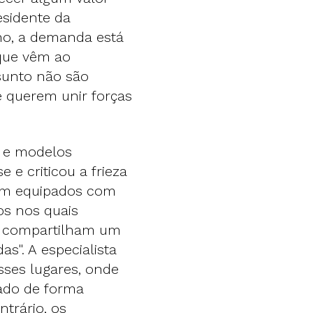
esidente da
no, a demanda está
 que vêm ao
sunto não são
 querem unir forças
o e modelos
 e criticou a frieza
bem equipados com
os nos quais
s compartilham um
as". A especialista
ses lugares, onde
mado de forma
trário, os