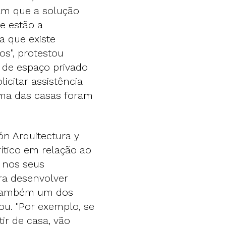
am que a solução
ue estão a
a que existe
s", protestou
de espaço privado
icitar assistência
ma das casas foram
ón Arquitectura y
ítico em relação ao
 nos seus
ra desenvolver
é também um dos
ou. "Por exemplo, se
ir de casa, vão