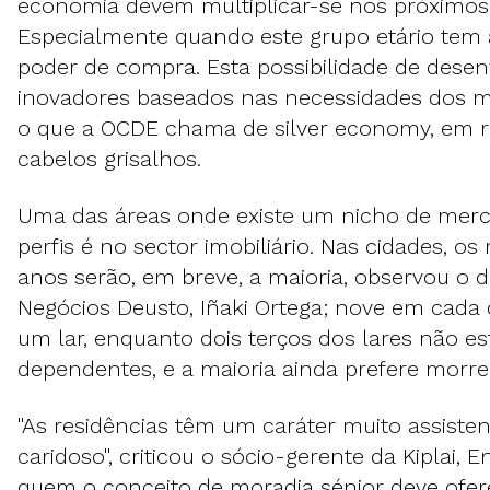
economia devem multiplicar-se nos próximos
Especialmente quando este grupo etário tem 
poder de compra. Esta possibilidade de desen
inovadores baseados nas necessidades dos m
o que a OCDE chama de silver economy, em r
cabelos grisalhos.
Uma das áreas onde existe um nicho de merc
perfis é no sector imobiliário. Nas cidades, os
anos serão, em breve, a maioria, observou o d
Negócios Deusto, Iñaki Ortega; nove em cada
um lar, enquanto dois terços dos lares não e
dependentes, e a maioria ainda prefere morre
"As residências têm um caráter muito assistenc
caridoso", criticou o sócio-gerente da Kiplai, E
quem o conceito de moradia sénior deve ofer