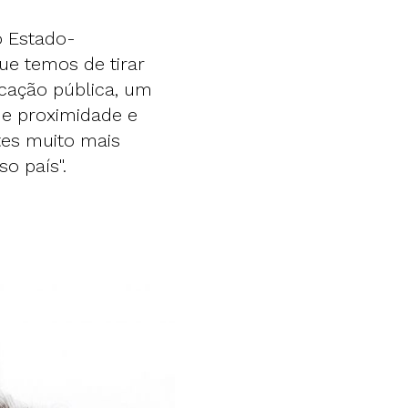
o Estado-
ue temos de tirar
ucação pública, um
de proximidade e
tes muito mais
o país".