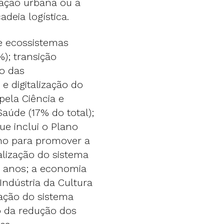
itação urbana ou a
deia logística.
e ecossistemas
%); transição
ão das
e digitalização do
pela Ciência e
aúde (17% do total);
e inclui o Plano
ano para promover a
alização do sistema
3 anos; a economia
Indústria da Cultura
zação do sistema
o da redução dos