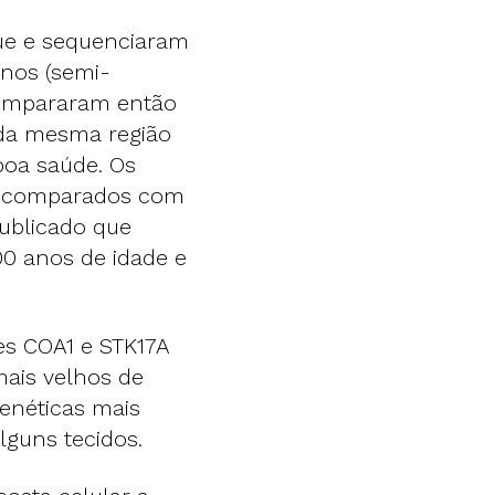
ue e sequenciaram
anos (semi-
 Compararam então
 da mesma região
oa saúde. Os
m comparados com
ublicado que
00 anos de idade e
es COA1 e STK17A
ais velhos de
genéticas mais
guns tecidos.