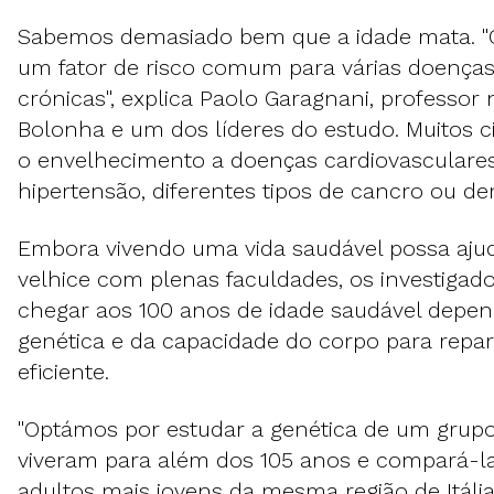
Sabemos demasiado bem que a idade mata. "
um fator de risco comum para várias doenças
crónicas", explica Paolo Garagnani, professor
Bolonha e um dos líderes do estudo. Muitos c
o envelhecimento a doenças cardiovasculares,
hipertensão, diferentes tipos de cancro ou d
Embora vivendo uma vida saudável possa aju
velhice com plenas faculdades, os investigad
chegar aos 100 anos de idade saudável depend
genética e da capacidade do corpo para repa
eficiente.
"Optámos por estudar a genética de um grup
viveram para além dos 105 anos e compará-
adultos mais jovens da mesma região de Itáli