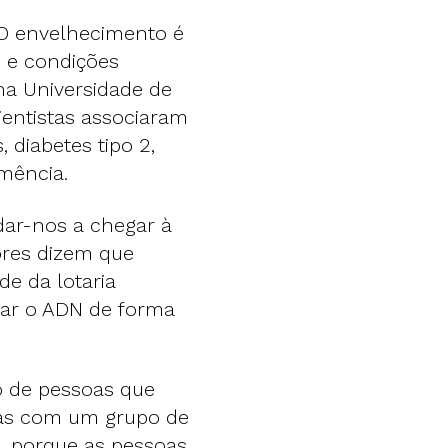
O envelhecimento é
 e condições
 na Universidade de
ientistas associaram
 diabetes tipo 2,
emência.
dar-nos a chegar à
ores dizem que
e da lotaria
rar o ADN de forma
o de pessoas que
las com um grupo de
a, porque as pessoas