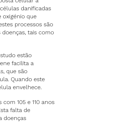
osta celular a
élulas danificadas
e oxigénio que
estes processos são
 doenças, tais como
estudo estão
ne facilita a
s, que são
ula. Quando este
lula envelhece.
s com 105 e 110 anos
ta falta de
 a doenças