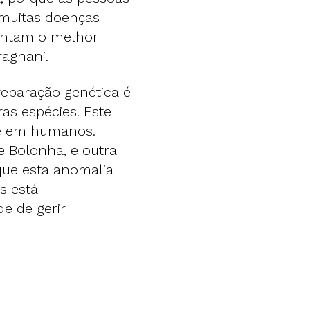
 muitas doenças
sentam o melhor
ragnani.
reparação genética é
ras espécies. Este
ce em humanos.
de Bolonha, e outra
que esta anomalia
s está
e de gerir