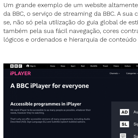
Um grande exemplo de um website altamente a
da BBC, o serviço de streaming da BBC. A sua
se, não só pela utilização do guia global de es
também pela sua fácil navegação, cores contr
lógicos e ordenados e hierarquia de conteúdo 