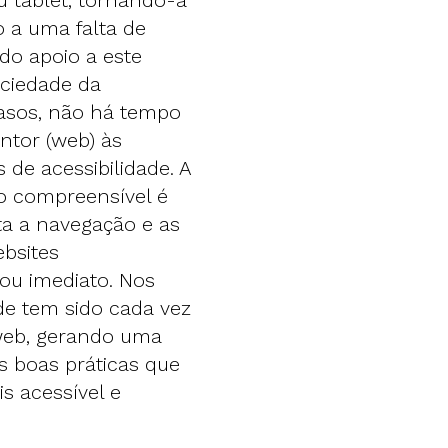
u tablet, tornando-a
 a uma falta de
do apoio a este
ciedade da
casos, não há tempo
ntor (web) às
 de acessibilidade. A
ão compreensível é
ta a navegação e as
ebsites
 ou imediato. Nos
de tem sido cada vez
web, gerando uma
s boas práticas que
s acessível e