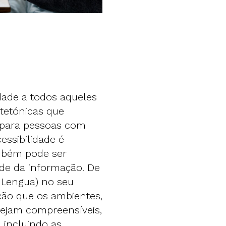
dade a todos aqueles
itetónicas que
s para pessoas com
cessibilidade é
mbém pode ser
de da informação. De
 Lengua) no seu
ição que os ambientes,
sejam compreensíveis,
, incluindo as