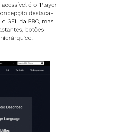
cessível é o iPlayer
 concepção destaca-
tilo GEL da BBC, mas
astantes, botões
hierárquico.