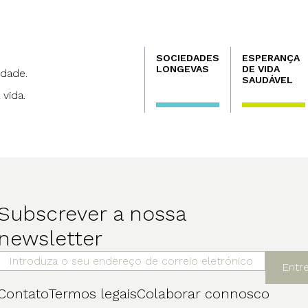
Navegación
SOCIEDADES
ESPERANÇA
principal
LONGEVAS
DE VIDA
dade.
SAUDÁVEL
 vida.
Subscrever a nossa
newsletter
Entr
Contato
Termos legais
Colaborar connosco