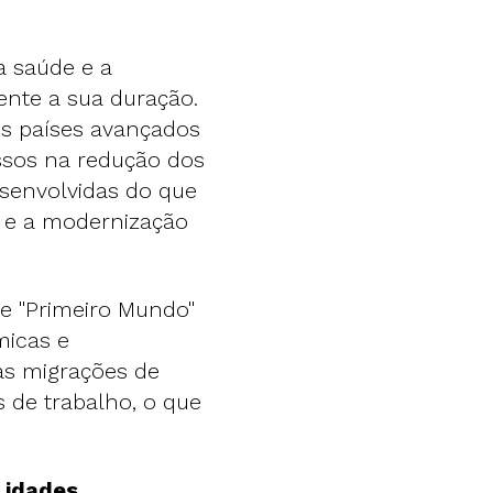
a saúde e a
nte a sua duração.
s países avançados
ssos na redução dos
esenvolvidas do que
a e a modernização
e "Primeiro Mundo"
micas e
s migrações de
 de trabalho, o que
 idades