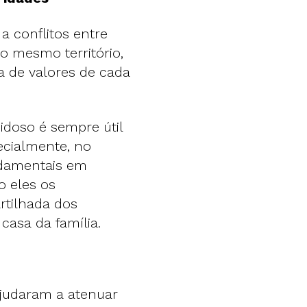
a conflitos entre
o mesmo território,
a de valores de cada
doso é sempre útil
ecialmente, no
ndamentais em
o eles os
rtilhada dos
asa da família.
ajudaram a atenuar