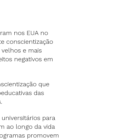
giram nos EUA no
te conscientização
 velhos e mais
eitos negativos em
scientização que
oeducativas das
.
niversitários para
m ao longo da vida
 programas promovem