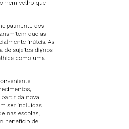
 homem velho que
incipalmente dos
ransmitem que as
ialmente inúteis. As
a de sujeitos dignos
velhice como uma
conveniente
hecimentos,
 partir da nova
m ser incluídas
de nas escolas,
m benefício de