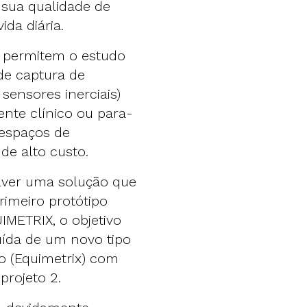
 sua qualidade de
ida diária.
 permitem o estudo
de captura de
ensores inerciais)
nte clínico ou para-
 espaços de
 de alto custo.
lver uma solução que
rimeiro protótipo
METRIX, o objetivo
luída de um novo tipo
io (Equimetrix) com
projeto 2.