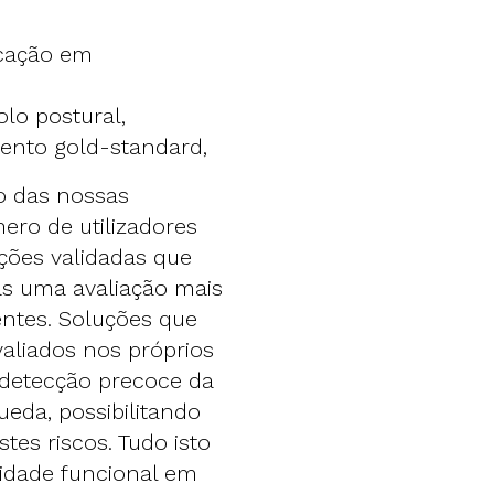
ocação em
olo postural,
ento gold-standard,
o das nossas
ro de utilizadores
ções validadas que
tas uma avaliação mais
ientes. Soluções que
aliados nos próprios
 detecção precoce da
ueda, possibilitando
tes riscos. Tudo isto
idade funcional em