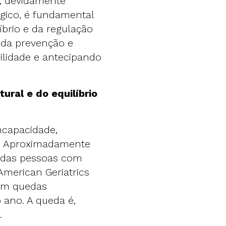
x, devidamente
gico, é fundamental
íbrio e da regulação
o da prevenção e
ilidade e antecipando
ural e do equilíbrio
ncapacidade,
s. Aproximadamente
 das pessoas com
merican Geriatrics
tem quedas
ano. A queda é,
.