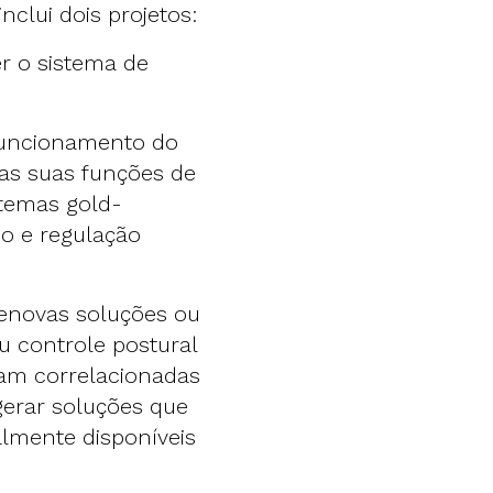
nclui dois projetos:
er o sistema de
o funcionamento do
as suas funções de
stemas gold-
io e regulação
enovas soluções ou
 ou controle postural
jam correlacionadas
gerar soluções que
almente disponíveis