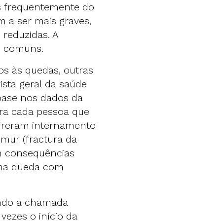
s frequentemente do
m a ser mais graves,
 reduzidas. A
s comuns.
os às quedas, outras
sta geral da saúde
base nos dados da
para cada pessoa que
freram internamento
émur (fractura da
m consequências
uma queda com
indo a chamada
vezes o início da