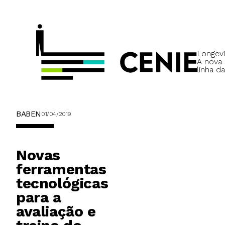
Longevi
A nova
linha da
BABEN
01/04/2019
Novas
ferramentas
tecnológicas
para a
avaliação e