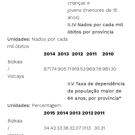
crianças e
jovens (menores de 15
anos).
II.IV Nados por cada mil
óbitos por província
Unidades:
Nados por cada
mil óbitos
2014
2013
2012
2011
2010
Bizkaia
/
871.74
905.71
919.53
969.76
981.30
Vizcaya
II.V Taxa de dependência
da população maior de
64 anos, por província*
Unidades:
Percentagem
2015
2014
2013
2012
2011
Bizkaia
/
34.42
33.38
32.07
31.13
30.31