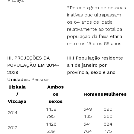
Vizcaya
*Percentagem de pessoas
inativas que ultrapassam
os 64 anos de idade
relativamente ao total da
população da faixa etária
entre os 15 e os 65 anos.
III. PROJEÇÕES DA
III.I População residente
POPULAÇÃO EM 2014-
a 1 de janeiro por
2029
província, sexo e ano
Unidades:
Pessoas
Bizkaia
Ambos
/
os
Homens
Mulheres
Vizcaya
sexos
1 139
549
590
2014
795
435
360
1 126
541
584
2017
539
764
775