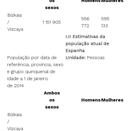
os
Homens
Mulheres
sexos
Bizkaia
556
595
/
1 151 905
772
133
Vizcaya
I.II Estimativas da
população atual de
Espanha
População por data de
Unidade:
Pessoas
referência, província, sexo
e grupo quinquenal de
idade a 1 de janeiro
de 2014
Ambos
os
Homens
Mulheres
sexos
Bizkaia
/
Vizcaya