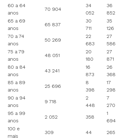
60 a 64
34
36
70 904
anos
052
852
65 a 69
30
35
65 837
anos
711
126
70 a 74
22
27
50 269
anos
683
586
75 a 79
20
27
48 051
anos
180
871
80 a 84
16
26
43 241
anos
873
368
85 a 89
8
17
25 696
anos
398
298
90 a 94
2
7
9 718
anos
448
270
95 a 99
1
2 052
358
anos
694
100 e
309
44
265
mais