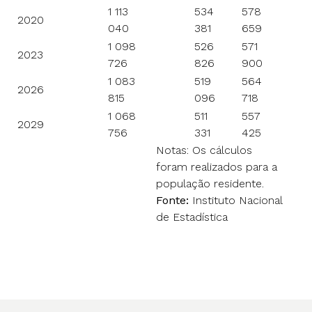
1 113
534
578
2020
040
381
659
1 098
526
571
2023
726
826
900
1 083
519
564
2026
815
096
718
1 068
511
557
2029
756
331
425
Notas: Os cálculos
foram realizados para a
população residente.
Fonte:
Instituto Nacional
de Estadística