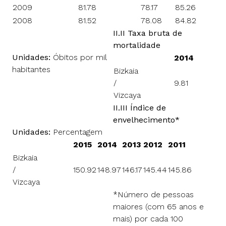
2009
81.78
78.17
85.26
2008
81.52
78.08
84.82
II.II Taxa bruta de
mortalidade
Unidades:
Óbitos por mil
2014
habitantes
Bizkaia
/
9.81
Vizcaya
II.III Índice de
envelhecimento*
Unidades:
Percentagem
2015
2014
2013
2012
2011
Bizkaia
/
150.92
148.97
146.17
145.44
145.86
Vizcaya
*Número de pessoas
maiores (com 65 anos e
mais) por cada 100