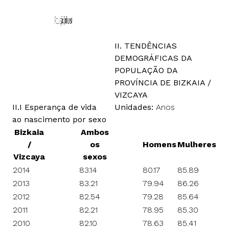
II. TENDÊNCIAS
DEMOGRÁFICAS DA
POPULAÇÃO DA
PROVÍNCIA DE BIZKAIA /
VIZCAYA
II.I Esperança de vida
Unidades:
Anos
ao nascimento por sexo
Bizkaia
Ambos
/
os
Homens
Mulheres
Vizcaya
sexos
2014
83.14
80.17
85.89
2013
83.21
79.94
86.26
2012
82.54
79.28
85.64
2011
82.21
78.95
85.30
2010
82.10
78.63
85.41