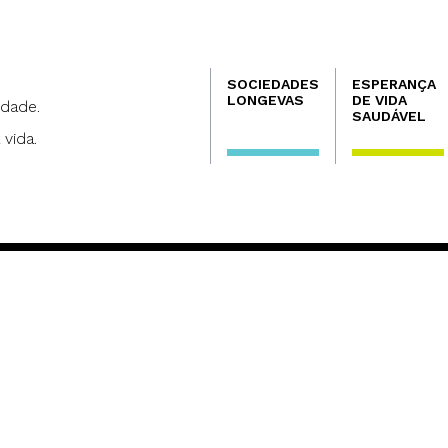
Navegación
SOCIEDADES
ESPERANÇA
principal
LONGEVAS
DE VIDA
dade.
SAUDÁVEL
 vida.