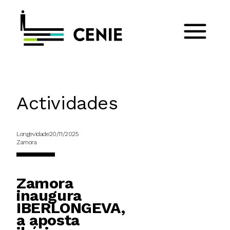
Actividades
Longevidade
20/11/2025
Zamora
Zamora
inaugura
IBERLONGEVA,
a aposta