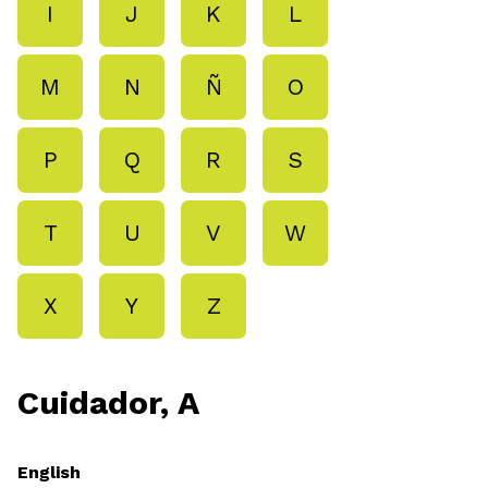
I
J
K
L
M
N
Ñ
O
P
Q
R
S
T
U
V
W
X
Y
Z
Cuidador, A
English