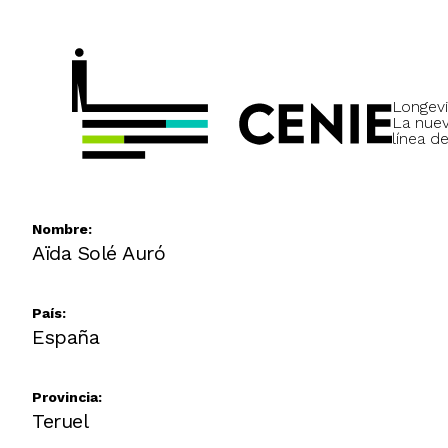
Longevi
La nue
línea de
Nombre:
Aïda Solé Auró
País:
España
Provincia:
Teruel