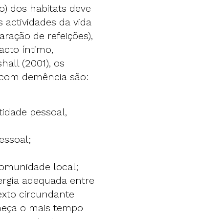
o) dos habitats deve
 actividades da vida
aração de refeições),
acto íntimo,
all (2001), os
s com demência são:
tidade pessoal,
essoal;
comunidade local;
nergia adequada entre
exto circundante
neça o mais tempo