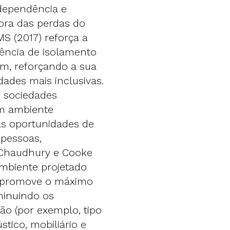
dependência e
ora das perdas do
MS (2017) reforça a
ência de isolamento
m, reforçando a sua
ades mais inclusivas.
 sociedades
um ambiente
 as oportunidades de
 pessoas,
 Chaudhury e Cooke
biente projetado
 promove o máximo
minuindo os
ão (por exemplo, tipo
stico, mobiliário e