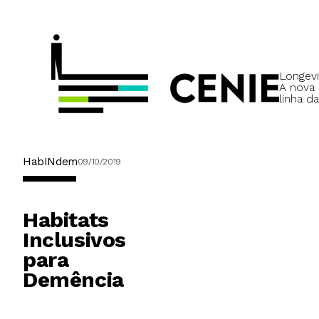
Longevi
A nova
linha da
HabINdem
09/10/2019
Habitats
Inclusivos
para
Demência