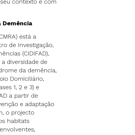
 seu contexto e com
ra Demência
SCMRA) está a
ro de Investigação,
ências (CIDIFAD),
a diversidade de
ndrome da demência,
io Domiciliário,
es 1, 2 e 3) e
AD a partir de
rvenção e adaptação
, o projecto
s habitats
 envolventes,