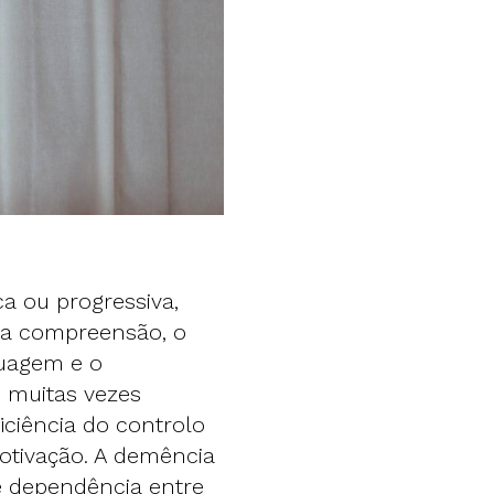
a ou progressiva,
 a compreensão, o
guagem e o
é muitas vezes
iciência do controlo
otivação. A demência
e dependência entre