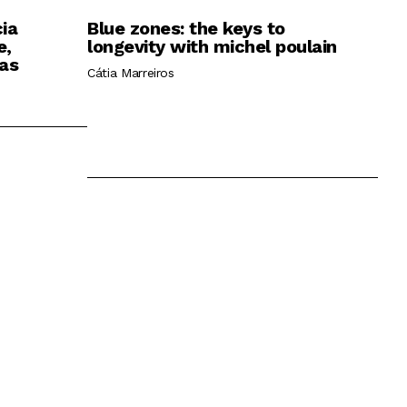
cia
Blue zones: the keys to
e,
longevity with michel poulain
as
Cátia Marreiros