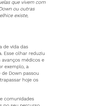
uelas que vivem com
e Down ou outras
lhice existe,
 de vida das
a. Esse olhar reduziu
os avanços médicos e
or exemplo, a
e de Down passou
trapassar hoje os
s e comunidades
 no seu percurso