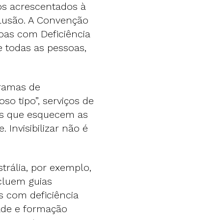
nos acrescentados à
lusão. A Convenção
oas com Deficiência
e todas as pessoas,
gramas de
o tipo”, serviços de
cas que esquecem as
 Invisibilizar não é
trália, por exemplo,
cluem guias
s com deficiência
dade e formação