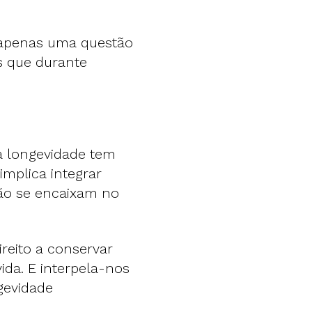
é apenas uma questão
as que durante
a longevidade tem
implica integrar
não se encaixam no
direito a conservar
ida. E interpela-nos
gevidade