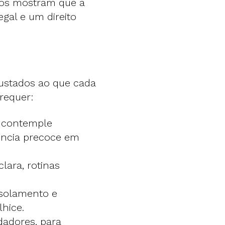
nços mostram que a
gal e um direito
justados ao que cada
requer:
e contemple
ência precoce em
lara, rotinas
isolamento e
hice.
dadores, para