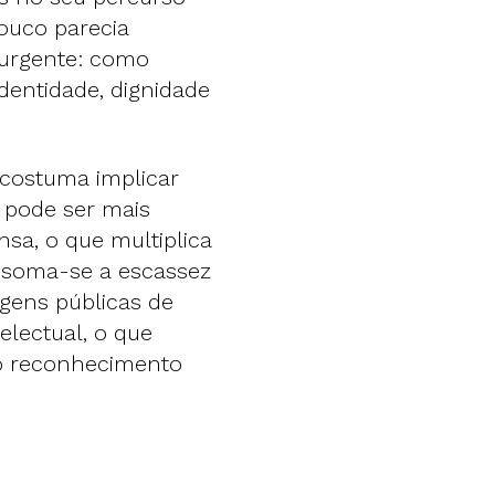
ouco parecia
 urgente: como
dentidade, dignidade
 costuma implicar
s pode ser mais
nsa, o que multiplica
o soma-se a escassez
agens públicas de
electual, o que
a o reconhecimento