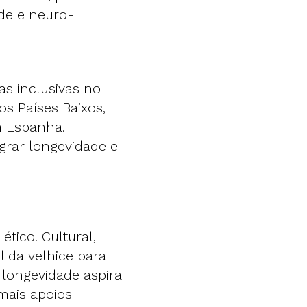
de e neuro-
as inclusivas no
s Países Baixos,
m Espanha.
grar longevidade e
ético. Cultural,
l da velhice para
a longevidade aspira
mais apoios