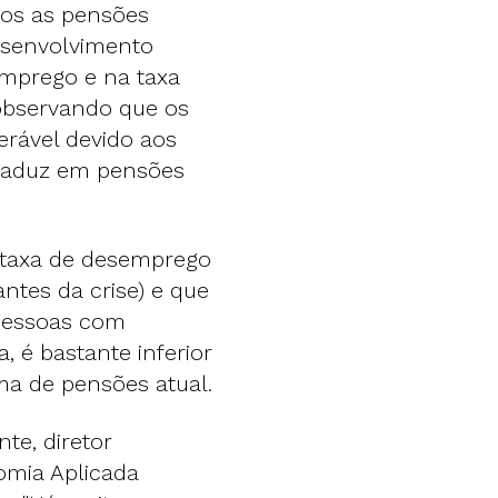
nos as pensões
esenvolvimento
mprego e na taxa
observando que os
erável devido aos
traduz em pensões
a taxa de desemprego
antes da crise) e que
 pessoas com
, é bastante inferior
ma de pensões atual.
te, diretor
omia Aplicada