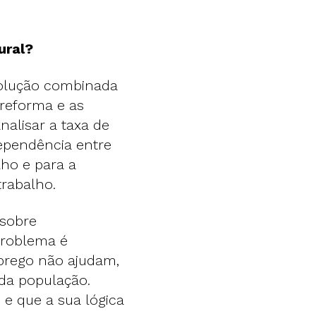
ural?
volução combinada
 reforma e as
nalisar a taxa de
dependência entre
ho e para a
trabalho.
 sobre
problema é
prego não ajudam,
da população.
e que a sua lógica