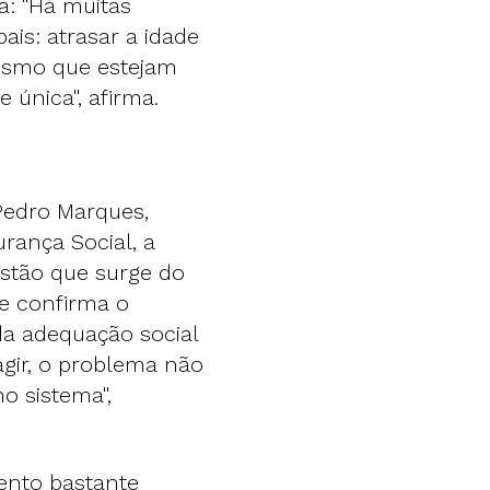
a: "Há muitas
is: atrasar a idade
esmo que estejam
 única", afirma.
Pedro Marques,
rança Social, a
stão que surge do
e confirma o
 da adequação social
agir, o problema não
o sistema",
ento bastante