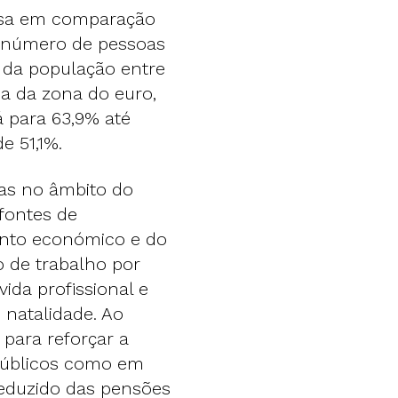
osa em comparação
o número de pessoas
 da população entre
a da zona do euro,
 para 63,9% até
e 51,1%.
as no âmbito do
 fontes de
ento económico e do
 de trabalho por
ida profissional e
 natalidade. Ao
para reforçar a
públicos como em
reduzido das pensões