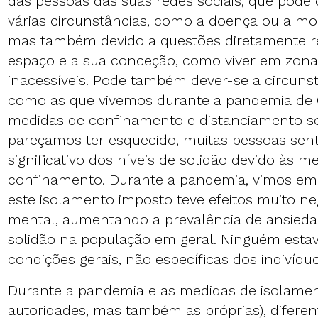
das pessoas das suas redes sociais, que pode 
várias circunstâncias, como a doença ou a mob
mas também devido a questões diretamente r
espaço e a sua conceção, como viver em zon
inacessíveis. Pode também dever-se a circunst
como as que vivemos durante a pandemia de 
medidas de confinamento e distanciamento so
pareçamos ter esquecido, muitas pessoas se
significativo dos níveis de solidão devido às m
confinamento. Durante a pandemia, vimos e
este isolamento imposto teve efeitos muito ne
mental, aumentando a prevalência de ansieda
solidão na população em geral. Ninguém estav
condições gerais, não específicas dos indivídu
Durante a pandemia e as medidas de isolamen
autoridades, mas também as próprias), diferen