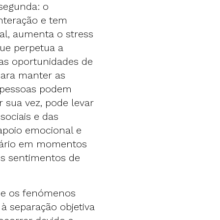
segunda: o
interação e tem
ial, aumenta o stress
que perpetua a
a as oportunidades de
 para manter as
s pessoas podem
r sua vez, pode levar
sociais e das
 apoio emocional e
ssário em momentos
os sentimentos de
o e os fenómenos
 à separação objetiva