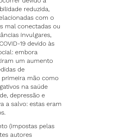
ocorrer devido a
ilidade reduzida,
elacionadas com o
as mal conectadas ou
âncias invulgares,
COVID-19 devido às
cial: embora
ntiram um aumento
edidas de
m primeira mão como
gativos na saúde
de, depressão e
a a salvo: estas eram
os.
to (impostas pelas
tes autores