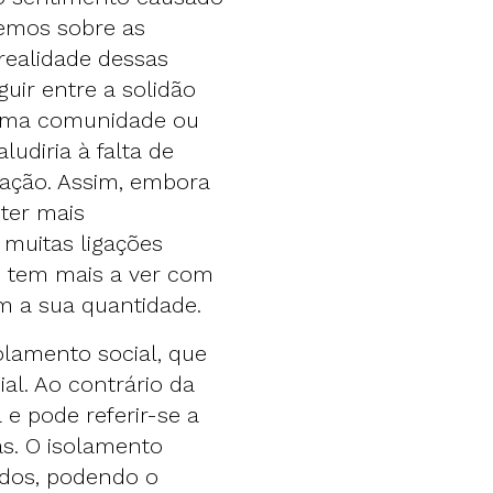
temos sobre as
 realidade dessas
guir entre a solidão
a uma comunidade ou
ludiria à falta de
lação. Assim, embora
ter mais
 muitas ligações
o tem mais a ver com
m a sua quantidade.
solamento social, que
ial. Ao contrário da
 e pode referir-se a
s. O isolamento
ados, podendo o