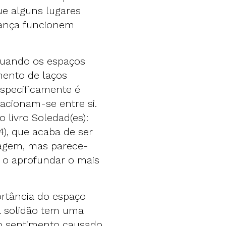
que alguns lugares
hança funcionem
quando os espaços
ento de laços
especificamente é
acionam-se entre si.
livro Soledad(es):
), que acaba de ser
agem, mas parece-
 o aprofundar o mais
ortância do espaço
a solidão tem uma
 o sentimento causado