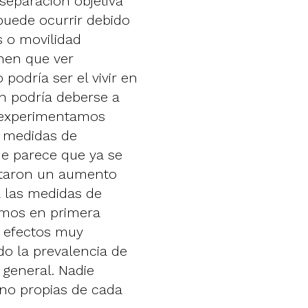
a separación objetiva
puede ocurrir debido
 o movilidad
nen que ver
podría ser el vivir en
n podría deberse a
e experimentamos
s medidas de
ue parece que ya se
ntaron un aumento
a las medidas de
amos en primera
 efectos muy
o la prevalencia de
 general. Nadie
 no propias de cada