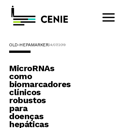
OLD-HEPAMARKER
24/07/2019
MicroRNAs
como
biomarcadores
clínicos
robustos
para
doenças
hepáticas