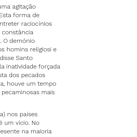
uma agitação
Esta forma de
ntreter raciocínios
 constância
a. O demónio
s homins religiosi e
 disse Santo
a inatividade forçada
ista dos pecados
lma, houve um tempo
es pecaminosas mais
a) nos países
é um vício. No
resente na maioria