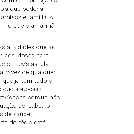
ar com esta emoção de
bia que poderia
amigos e família. A
nsar no que o amanhã
as atividades que as
am aos idosos para
 entrevistas, ela
através de qualquer
rque já tem tudo o
mo que soubesse
tividades porque não
uação de Isabel, o
as de saúde
ta do tédio está