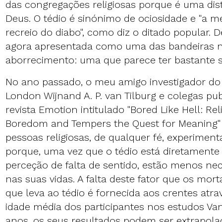
das congregações religiosas porque é uma dis
Deus. O tédio é sinónimo de ociosidade e "a m
recreio do diabo", como diz o ditado popular. De
agora apresentada como uma das bandeiras na
aborrecimento: uma que parece ter bastante 
No ano passado, o meu amigo investigador do 
London Wijnand A. P. van Tilburg e colegas pu
revista Emotion intitulado "Bored Like Hell: Rel
Boredom and Tempers the Quest for Meaning"
pessoas religiosas, de qualquer fé, experime
porque, uma vez que o tédio está diretamente
perceção de falta de sentido, estão menos nec
nas suas vidas. A falta deste fator que os mo
que leva ao tédio é fornecida aos crentes atra
idade média dos participantes nos estudos Van
anos, os seus resultados podem ser extrapola