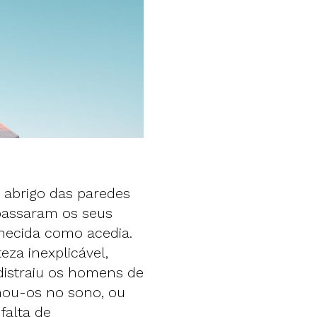
 abrigo das paredes
passaram os seus
nhecida como acedia.
teza inexplicável,
 distraiu os homens de
hou-os no sono, ou
falta de