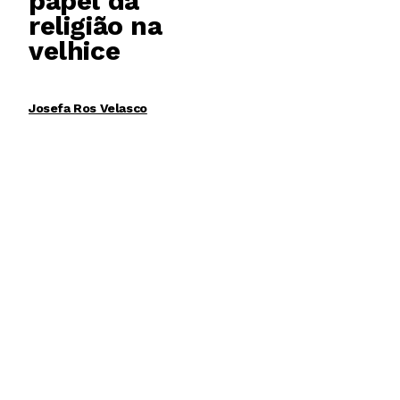
papel da
religião na
velhice
Josefa Ros Velasco