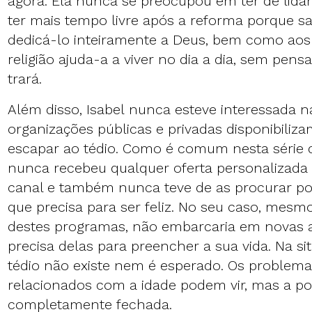
agora. Ela nunca se preocupou em ter de lid
ter mais tempo livre após a reforma porque sa
dedicá-lo inteiramente a Deus, bem como aos 
religião ajuda-a a viver no dia a dia, sem pe
trará.
Além disso, Isabel nunca esteve interessada n
organizações públicas e privadas disponibiliz
escapar ao tédio. Como é comum nesta série de
nunca recebeu qualquer oferta personalizada 
canal e também nunca teve de as procurar po
que precisa para ser feliz. No seu caso, mes
destes programas, não embarcaria em novas a
precisa delas para preencher a sua vida. Na sit
tédio não existe nem é esperado. Os problem
relacionados com a idade podem vir, mas a por
completamente fechada.