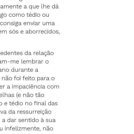
isamente a que lhe dá
lgo como tédio ou
a consiga enviar uma
m sós e aborrecidos,
cedentes da relação
zeram-me lembrar o
cano durante a
não foi feito para o
ser a impaciência com
elhas (e não tão
o e tédio no final das
iva da ressurreição
 a dar sentido à sua
ou infelizmente, não