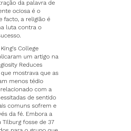
tração da palavra de
ente ociosa é o
 facto, a religião é
 luta contra o
sucesso.
King's College
blicaram um artigo na
igiosity Reduces
 que mostrava que as
ntam menos tédio
 relacionado com a
essitadas de sentido
rtais comuns sofrem e
vés da fé. Embora a
 Tilburg fosse de 37
dos para o grupo que