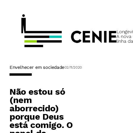
Longevi
A nova
linha da
Envelhecer em sociedade
02/11/2020
Não estou só
(nem
aborrecido)
porque Deus
está comigo. O