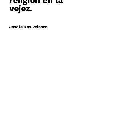
religión en la
vejez.
Josefa Ros Velasco