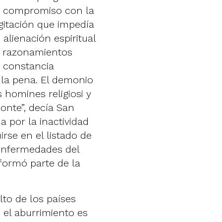
 de compromiso con la
gitación que impedía
alienación espiritual
n razonamientos
a constancia
 la pena. El demonio
 homines religiosi y
zonte”, decía San
a por la inactividad
irse en el listado de
 enfermedades del
formó parte de la
.
lto de los países
 el aburrimiento es