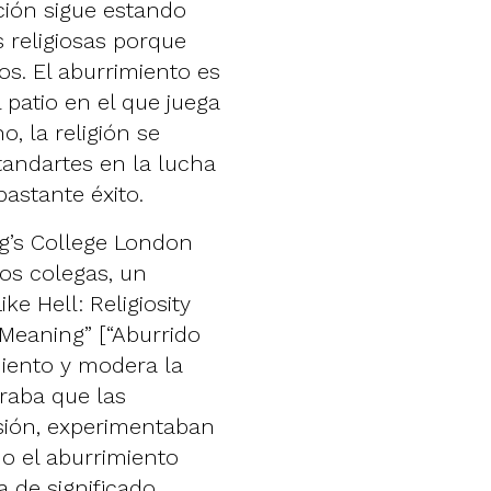
ción sigue estando
 religiosas porque
os. El aburrimiento es
 patio en el que juega
o, la religión se
tandartes en la lucha
bastante éxito.
ng’s College London
nos colegas, un
ike Hell
: Religiosity
eaning” [“Aburrido
miento y modera la
raba que las
esión, experimentaban
o el aburrimiento
 de significado,