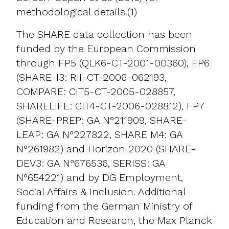
methodological details.(1)
The SHARE data collection has been
funded by the European Commission
through FP5 (QLK6-CT-2001-00360), FP6
(SHARE-I3: RII-CT-2006-062193,
COMPARE: CIT5-CT-2005-028857,
SHARELIFE: CIT4-CT-2006-028812), FP7
(SHARE-PREP: GA N°211909, SHARE-
LEAP: GA N°227822, SHARE M4: GA
N°261982) and Horizon 2020 (SHARE-
DEV3: GA N°676536, SERISS: GA
N°654221) and by DG Employment,
Social Affairs & Inclusion. Additional
funding from the German Ministry of
Education and Research, the Max Planck