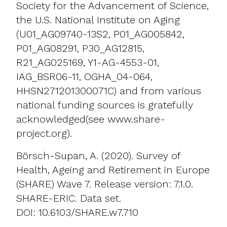
Society for the Advancement of Science,
the U.S. National Institute on Aging
(U01_AG09740-13S2, P01_AG005842,
P01_AG08291, P30_AG12815,
R21_AG025169, Y1-AG-4553-01,
IAG_BSR06-11, OGHA_04-064,
HHSN271201300071C) and from various
national funding sources is gratefully
acknowledged(see
www.share-
project.org
).
Börsch-Supan, A. (2020). Survey of
Health, Ageing and Retirement in Europe
(SHARE) Wave 7. Release version: 7.1.0.
SHARE-ERIC. Data set.
DOI: 10.6103/SHARE.w7.710