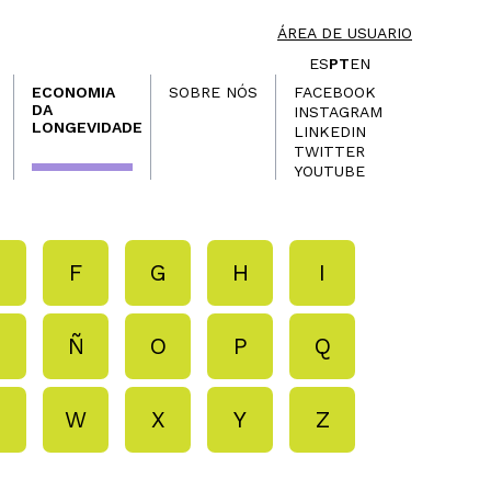
ÁREA DE USUARIO
ES
PT
EN
ECONOMIA
SOBRE NÓS
FACEBOOK
DA
INSTAGRAM
LONGEVIDADE
LINKEDIN
TWITTER
YOUTUBE
E
F
G
H
I
N
Ñ
O
P
Q
V
W
X
Y
Z