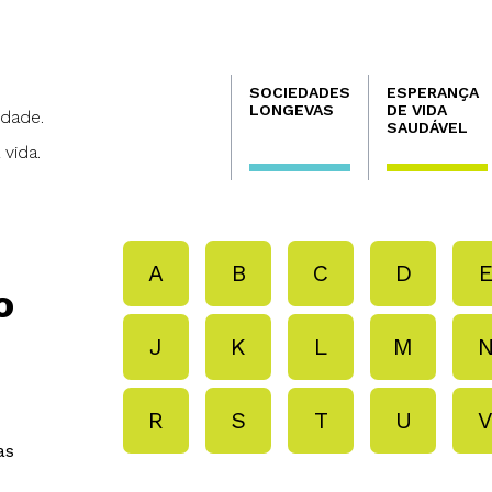
Navegación
SOCIEDADES
ESPERANÇA
principal
LONGEVAS
DE VIDA
dade.
SAUDÁVEL
 vida.
A
B
C
D
o
J
K
L
M
R
S
T
U
as