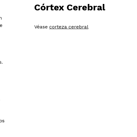
Córtex Cerebral
m
e
Véase
corteza cerebral
s.
a
os