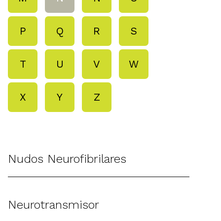
P
Q
R
S
T
U
V
W
X
Y
Z
Nudos Neurofibrilares
Neurotransmisor