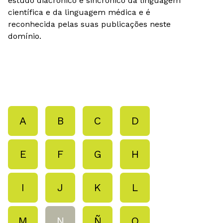
estudo diacrónico e sincrónico da linguagem
científica e da linguagem médica e é
reconhecida pelas suas publicações neste
domínio.
A
B
C
D
E
F
G
H
I
J
K
L
M
N
Ñ
O