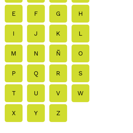
E
F
G
H
I
J
K
L
M
N
Ñ
O
P
Q
R
S
T
U
V
W
X
Y
Z