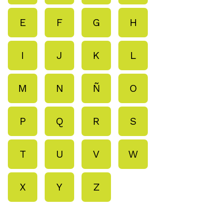
E
F
G
H
I
J
K
L
M
N
Ñ
O
P
Q
R
S
T
U
V
W
X
Y
Z