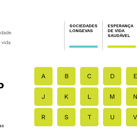
Navegación
SOCIEDADES
ESPERANÇA
principal
LONGEVAS
DE VIDA
dade.
SAUDÁVEL
 vida.
A
B
C
D
o
J
K
L
M
R
S
T
U
as