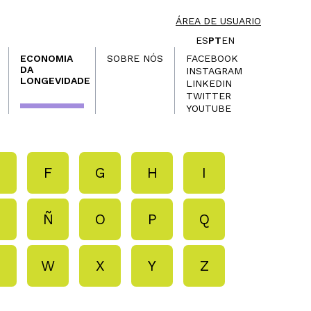
ÁREA DE USUARIO
ES
PT
EN
ECONOMIA
SOBRE NÓS
FACEBOOK
DA
INSTAGRAM
LONGEVIDADE
LINKEDIN
TWITTER
YOUTUBE
E
F
G
H
I
N
Ñ
O
P
Q
V
W
X
Y
Z