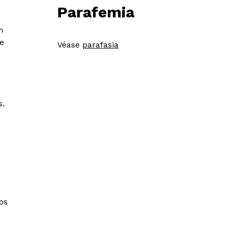
Parafemia
m
e
Véase
parafasia
s.
a
os