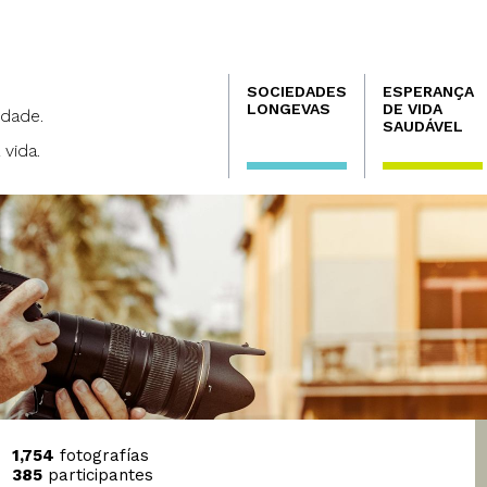
Navegación
SOCIEDADES
ESPERANÇA
principal
LONGEVAS
DE VIDA
dade.
SAUDÁVEL
 vida.
1,754
fotografías
385
participantes