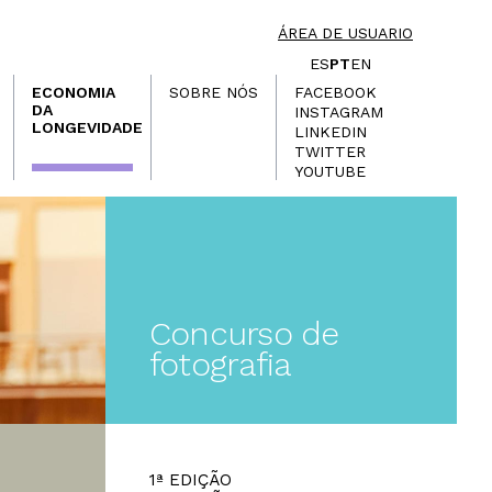
ÁREA DE USUARIO
ES
PT
EN
ECONOMIA
SOBRE NÓS
FACEBOOK
DA
INSTAGRAM
LONGEVIDADE
LINKEDIN
TWITTER
YOUTUBE
Concurso de
fotografia
1ª EDIÇÃO