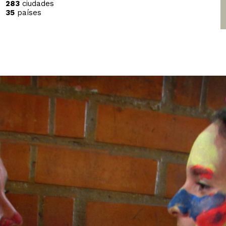
283
ciudades
35
países